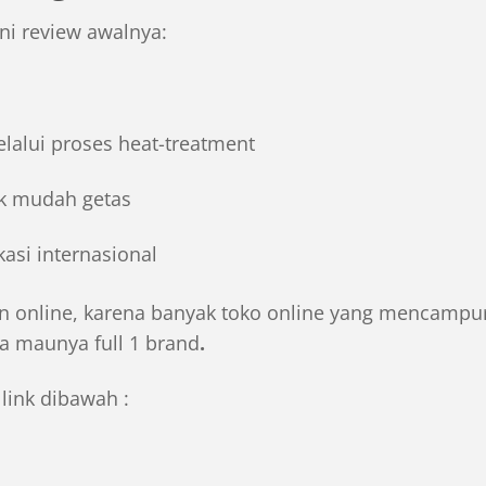
 ini review awalnya:
elalui proses heat-treatment
dak mudah getas
asi internasional
an online, karena banyak toko online yang mencampu
aya maunya
full 1 brand
.
 link dibawah :