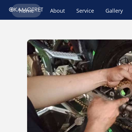
Skip
Home
About
Service
Gallery
to
content