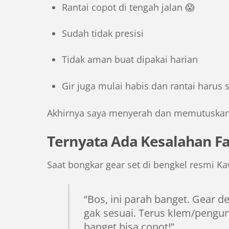
Rantai copot di tengah jalan 😱
Sudah tidak presisi
Tidak aman buat dipakai harian
Gir juga mulai habis dan rantai harus se
Akhirnya saya menyerah dan memutuskan 
Ternyata Ada Kesalahan F
Saat bongkar gear set di bengkel resmi K
“Bos, ini parah banget. Gear d
gak sesuai. Terus klem/pengun
banget bisa copot!”