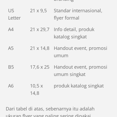
US
21 x 9,5
Standar internasional,
Letter
flyer formal
A4
21 x 29,7
Info detail, produk
katalog singkat
A5
21 x 14,8
Handout event, promosi
umum
B5
17,6 x 25
Handout event, promosi
umum singkat
A6
10,5 x
produk katalog singkat
14,8
Dari tabel di atas, sebenarnya itu adalah
ukuran flyer yang paling sering dipakai.