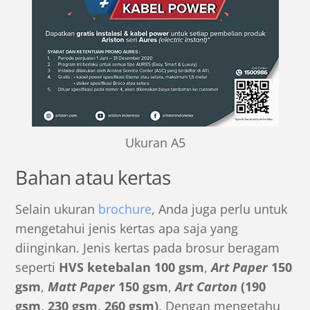
Ukuran A5
Bahan atau kertas
Selain ukuran
brochure
, Anda juga perlu untuk
mengetahui jenis kertas apa saja yang
diinginkan. Jenis kertas pada brosur beragam
seperti
HVS ketebalan 100 gsm
,
Art Paper
150
gsm
,
Matt Paper
150 gsm
,
Art Carton
(190
gsm, 230 gsm, 260 gsm)
. Dengan mengetahu